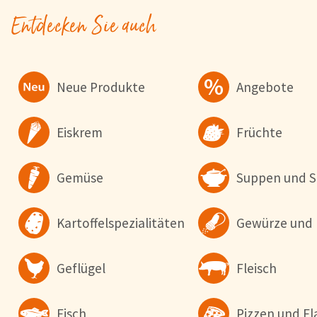
Entdecken Sie auch
Neue Produkte
Angebote
Eiskrem
Früchte
Gemüse
Suppen und S
Kartoffelspezialitäten
Gewürze und 
Cookie-Hinweis
Geflügel
Fleisch
Um unsere Webseiten für Sie optimal zu gestalten und fortlaufe
verbessern, sowie zur Geschwindigkeitsoptimierung und für un
Chat-Funktion verwenden wir Cookies. Durch Bestätigen des But
Fisch
Pizzen und 
'Alle akzeptieren' stimmen Sie der Verwendung zu. Über den But