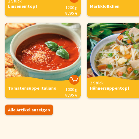
2 Stück
Linseneintopf
Markklößchen
1200 g
8,95 €
2 Stück
Tomatensuppe Italiano
Hühnersuppentopf
1000 g
8,95 €
Alle Artikel anzeigen