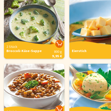
2 Stück
Broccoli-Käse-Suppe
Eierstich
800 g
9,95 €