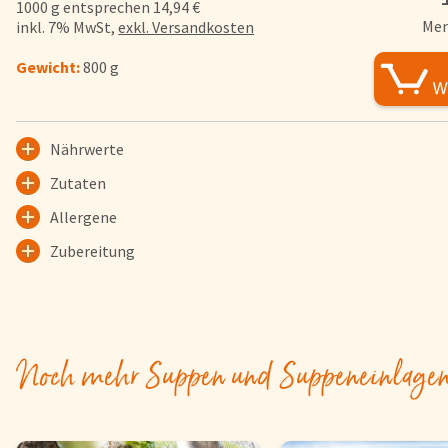
1000 g entsprechen 14,94 €
FAQs
Men
inkl. 7% MwSt,
exkl. Versandkosten
Bezahlung & Lieferung
Gewicht:
800 g
Nährwerte & Allergene
Herkunftsländer
Warenkorb
Nährwerte
Login
Zutaten
Allergene
Startseite
Zubereitung
Genussflyer
Kontakt
Impressum
AGB & Datenschutz
Noch mehr Suppen und Suppeneinlage
Registrieren