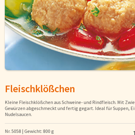
Fisch
Pizzen und
Snacks
Pfannenger
Schnelle Mahlzeiten
Torten und
Brot und Brötchen
Fleischklößchen
Über uns
Qualität
Kleine Fleischklößchen aus Schweine- und Rindfleisch. Mit Zwi
Presse & News
Gewürzen abgeschmeckt und fertig gegart. Ideal für Suppen, E
Nudelsaucen.
Rezepte
Karriere
Nr. 5058 | Gewicht: 800 g