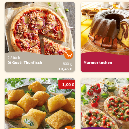
2 Stück
Di Gusti Thunfisch
Marmorkuchen
800 g
10,45 €
-1,00 €