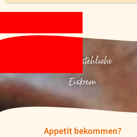
Unwiderstehliche
Eiskrem
Appetit bekommen?