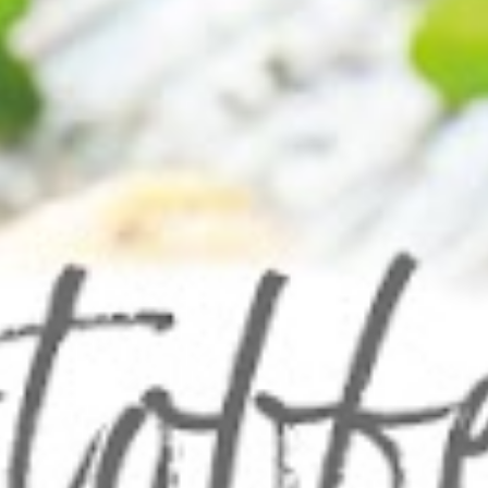
FAQs
Bezahlung & Lieferung
Nährwerte & Allergene
Herkunftsländer
Warenkorb
Login
Startseite
Genussflyer
Kontakt
Impressum
AGB & Datenschutz
Registrieren