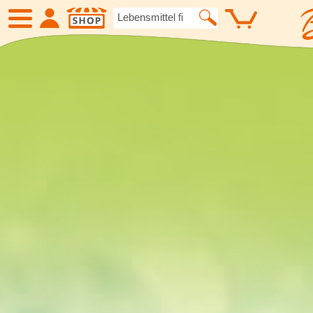
SHOP
Neue Produkte
Angebote
Eiskrem
Früchte
Gemüse
Suppen und
Kartoffelspezialitäten
Gewürze un
Geflügel
Fleisch