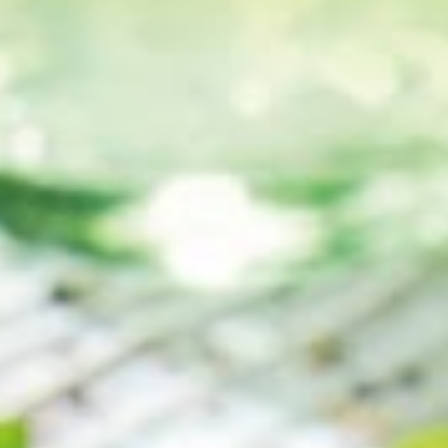
Fisch
Pizzen und
Snacks
Pfannenger
Schnelle Mahlzeiten
Torten und
Brot und Brötchen
Über uns
Qualität
Presse & News
Rezepte
Karriere