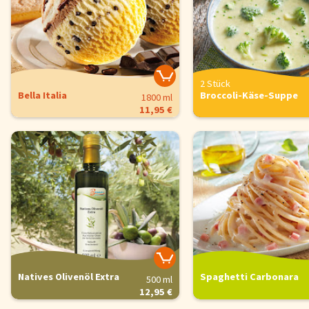
2 Stück
Bella Italia
Broccoli-Käse-Suppe
1800 ml
11,95 €
Natives Olivenöl Extra
Spaghetti Carbonara
500 ml
12,95 €