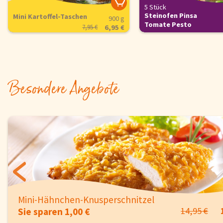
5 Stück
Steinofen Pinsa
Mini Kartoffel-Taschen
900 g
Tomate Pesto
7,95 €
6,95 €
Besondere Angebote
750 g
Vegane Maultaschen Pfanne
3,95 €
9,
Sie sparen 1,00 €