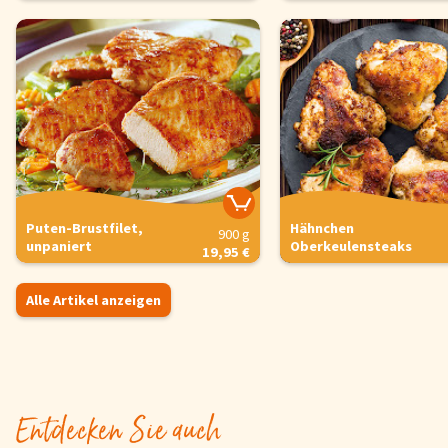
Puten-Brustfilet,
Hähnchen
900 g
unpaniert
Oberkeulensteaks
19,95 €
Alle Artikel anzeigen
Entdecken Sie auch