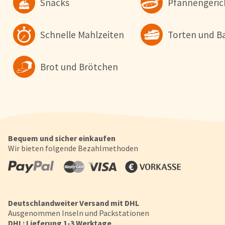
Snacks
Pfannengeric
Datenschutzerklärung
.
Schnelle Mahlzeiten
Torten und B
Konfigurieren
Alle Akzepti
Brot und Brötchen
Bequem und sicher einkaufen
Wir bieten folgende Bezahlmethoden
Deutschlandweiter Versand mit DHL
Ausgenommen Inseln und Packstationen
DHL: Lieferung 1-3 Werktage