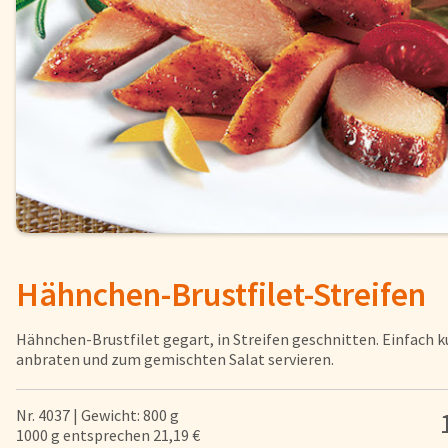
Fisch
Pizzen und
Snacks
Pfannenger
Schnelle Mahlzeiten
Torten und
Brot und Brötchen
Hähnchen-Brustfilet-Streifen
Über uns
Qualität
Hähnchen-Brustfilet gegart, in Streifen geschnitten. Einfach k
Presse & News
anbraten und zum gemischten Salat servieren.
Rezepte
Karriere
Nr. 4037 | Gewicht: 800 g
1000 g entsprechen 21,19 €