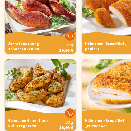
Vorratspackung
Hähnchen-Brustfilet,
2500 g
Hähnchenkeulen
paniert
19,95 €
Hähnchen-Innenfilet-
Hähnchen-Brustfilet
750 g
Kräutergarten
„Wiener Art“
16,95 €