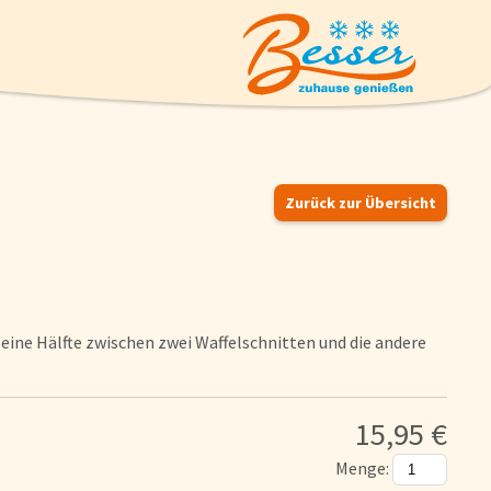
Zurück zur Übersicht
Eiskrem
ine Hälfte zwischen zwei Waffelschnitten und die andere
Suppen und Suppeneinlagen
Geflügel
15,95 €
Menge:
Pizzen und Flammkuchen