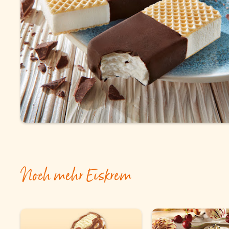
Snacks
Torten und Backwaren
Über uns
Qualität
Presse & News
Rezepte
Karriere
Noch mehr Eiskrem