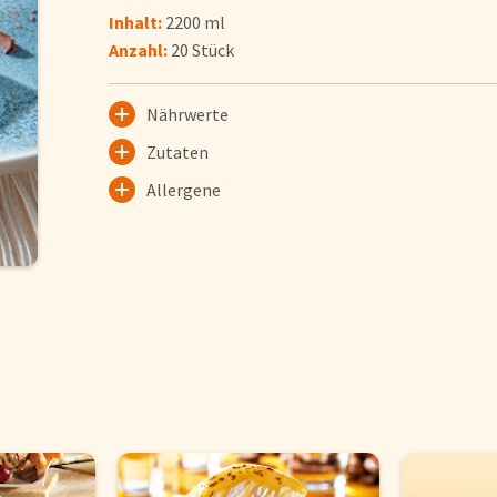
Inhalt:
2200 ml
Anzahl:
20 Stück
Pfannengerichte
Nährwerte
Brot und Brötchen
Zutaten
Allergene
FAQs
Bezahlung & Lieferung
Nährwerte & Allergene
Herkunftsländer
Warenkorb
Login