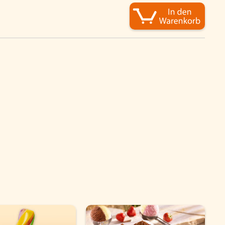
Schnelle Mahlzeiten
Startseite
Genussflyer
Kontakt
Impressum
AGB & Datenschutz
Registrieren