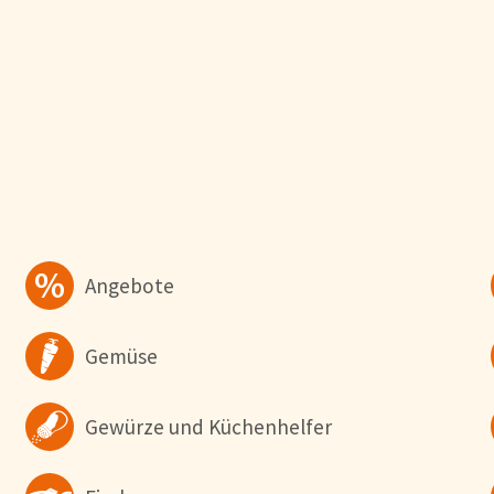
Sie optimal zu gestalten und fortlaufend zu verbessern, sowie zur Geschw
verwenden wir Cookies. Durch Bestätigen des Buttons 'Alle akzeptieren' st
Button 'Konfigurieren' können Sie auswählen, welche Cookies Sie zulassen
e in unserer
Datenschutzerklärung
.
Angebote
Gemüse
Gewürze und Küchenhelfer